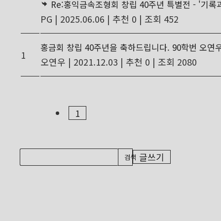
Re:홍익금속조형회 창립 40주년 특별전 - '기록과
PG
|
2025.06.06
|
추천 0
|
조회 452
홍금회 창립 40주년을 축하드립니다. 90학번 오연
1
오연우
|
2021.12.03
|
추천 0
|
조회 2080
1
글쓰기
검색