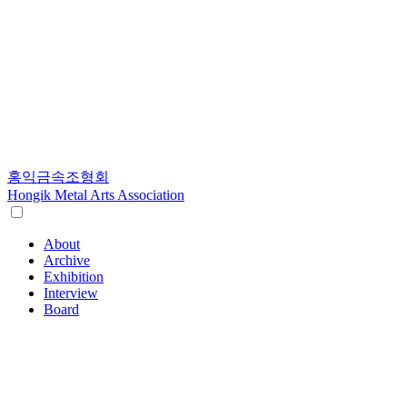
홍익금속조형회
Hongik Metal Arts Association
About
Archive
Exhibition
Interview
Board