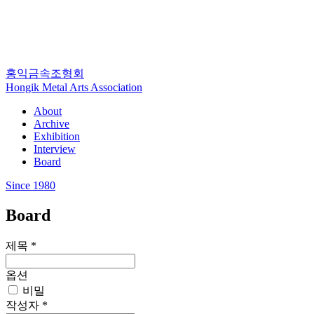
홍익금속조형회
Hongik Metal Arts Association
About
Archive
Exhibition
Interview
Board
Since 1980
Board
제목
*
옵션
비밀
작성자
*